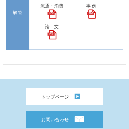
流通・消費
事 例
解答
論 文
トップページ
お問い合わせ