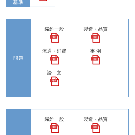
基準
繊維一般
製造・品質
流通・消費
事 例
問題
論 文
繊維一般
製造・品質