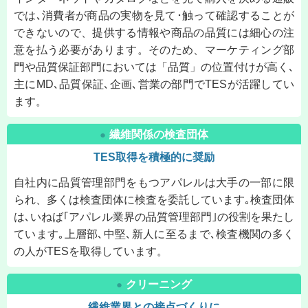
では､消費者が商品の実物を見て･触って確認することが
できないので、提供する情報や商品の品質には細心の注
意を払う必要があります。そのため、マーケティング部
門や品質保証部門においては「品質」の位置付けが高く､
主にMD､品質保証､企画､営業の部門でTESが活躍してい
ます。
繊維関係の検査団体
●
TES取得を積極的に奨励
自社内に品質管理部門をもつアパレルは大手の一部に限
られ、多くは検査団体に検査を委託しています｡検査団体
は､いねば｢アパレル業界の品質管理部門｣の役割を果たし
ています｡上層部､中堅､新人に至るまで､検査機関の多く
の人がTESを取得しています。
クリーニング
●
繊維業界との接点づくりに